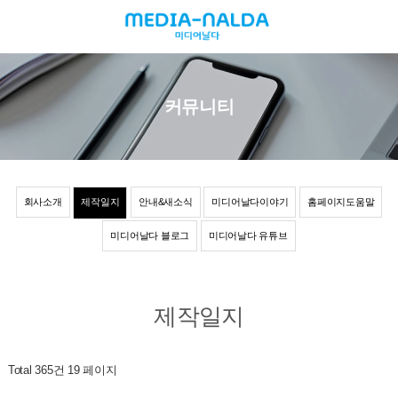
커뮤니티
회사소개
제작일지
안내&새소식
미디어날다이야기
홈페이지도움말
미디어날다 블로그
미디어날다 유튜브
제작일지
Total 365건
19 페이지