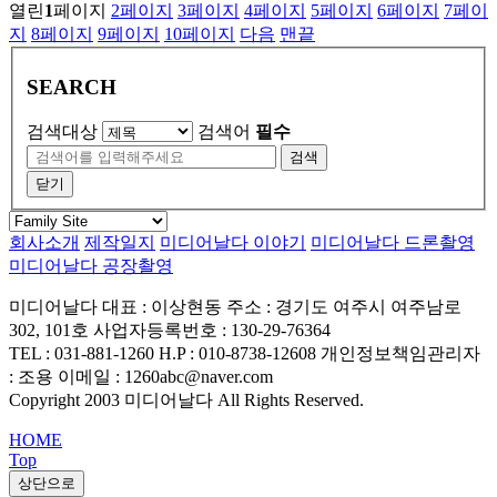
열린
1
페이지
2
페이지
3
페이지
4
페이지
5
페이지
6
페이지
7
페이
지
8
페이지
9
페이지
10
페이지
다음
맨끝
SEARCH
검색대상
검색어
필수
검색
닫기
회사소개
제작일지
미디어날다 이야기
미디어날다 드론촬영
미디어날다 공장촬영
미디어날다
대표 : 이상현동
주소 : 경기도 여주시 여주남로
302, 101호
사업자등록번호 : 130-29-76364
TEL : 031-881-1260
H.P : 010-8738-12608
개인정보책임관리자
: 조용
이메일 : 1260abc@naver.com
Copyright 2003 미디어날다 All Rights Reserved.
HOME
Top
상단으로