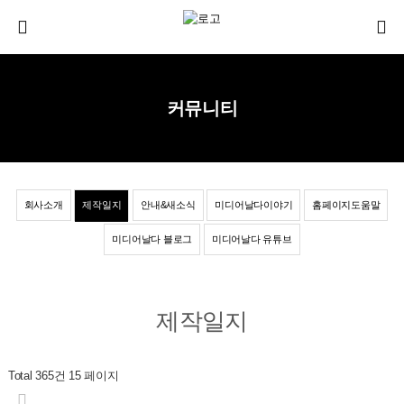
커뮤니티
회사소개
제작일지
안내&새소식
미디어날다이야기
홈페이지도움말
미디어날다 블로그
미디어날다 유튜브
제작일지
Total 365건
15 페이지