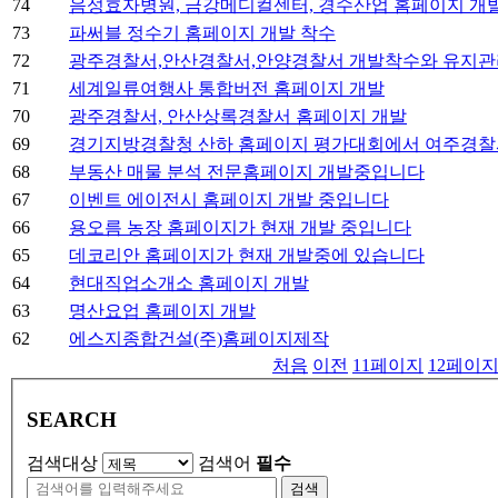
74
음성효자병원, 금강메디컬센터, 경수산업 홈페이지 개
73
파써블 정수기 홈페이지 개발 착수
72
광주경찰서,안산경찰서,안양경찰서 개발착수와 유지관
71
세계일류여행사 통합버전 홈페이지 개발
70
광주경찰서, 안산상록경찰서 홈페이지 개발
69
경기지방경찰청 산하 홈페이지 평가대회에서 여주경찰
68
부동산 매물 분석 전문홈페이지 개발중입니다
67
이벤트 에이전시 홈페이지 개발 중입니다
66
용오름 농장 홈페이지가 현재 개발 중입니다
65
데코리안 홈페이지가 현재 개발중에 있습니다
64
현대직업소개소 홈페이지 개발
63
명산요업 홈페이지 개발
62
에스지종합건설(주)홈페이지제작
처음
이전
11
페이지
12
페이
SEARCH
검색대상
검색어
필수
검색