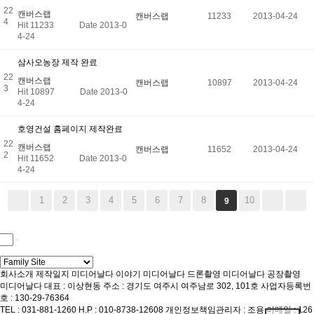
22
캔버스랩
캔버스랩
11233
2013-04-24
4
Hit 11233
Date 2013-0
4-24
삼사오농장 제작 완료
22
캔버스랩
캔버스랩
10897
2013-04-24
3
Hit 10897
Date 2013-0
4-24
호영건설 홈페이지 제작완료
22
캔버스랩
캔버스랩
11652
2013-04-24
2
Hit 11652
Date 2013-0
4-24
1
2
3
4
5
6
7
8
10
9
회사소개
제작일지
미디어날다 이야기
미디어날다 드론촬영
미디어날다 공장촬영
미디어날다
대표 : 이상현동
주소 : 경기도 여주시 여주남로 302, 101호
사업자등록번
호 : 130-29-76364
TEL : 031-881-1260
H.P : 010-8738-12608
개인정보책임관리자 : 조용
이메일 : 126