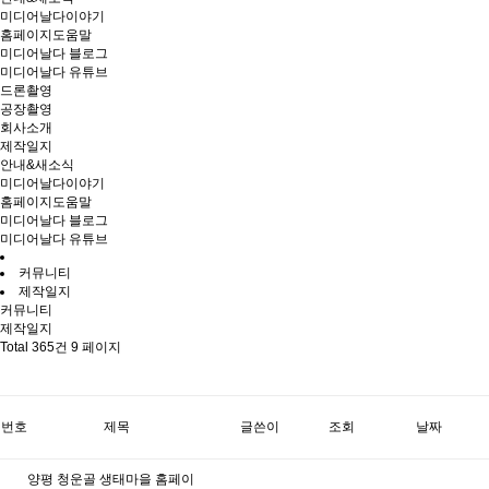
미디어날다이야기
홈페이지도움말
미디어날다 블로그
미디어날다 유튜브
드론촬영
공장촬영
회사소개
제작일지
안내&새소식
미디어날다이야기
홈페이지도움말
미디어날다 블로그
미디어날다 유튜브
커뮤니티
제작일지
커뮤니티
제작일지
Total 365건
9 페이지
번호
제목
글쓴이
조회
날짜
양평 청운골 생태마을 홈페이