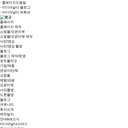
- 홈페이지도움말
- 미디어날다 블로그
- 미디어날다 유튜브
홈페이지
홈페이지 제작
쇼핑몰/오픈마켓
쇼핑몰/오픈마켓 제작
사진/영상
사진/영상 촬영
블로그
블로그 제작/운영
포트폴리오
기업/제품
관공서/단체
쇼핑몰
체험/관광
오픈마켓
사진촬영
드론촬영
블로그
커뮤니티
회사소개
제작일지
안내&새소식
미디어날다이야기