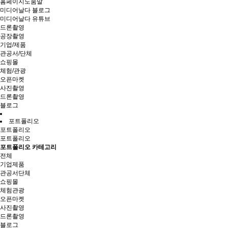
홈페이지도움말
미디어날다 블로그
미디어날다 유튜브
드론촬영
공장촬영
기업/제품
관공서/단체
쇼핑몰
체험/관광
오픈마켓
사진촬영
드론촬영
블로그
포트폴리오
포트폴리오
포트폴리오
포트폴리오 카테고리
전체
기업제품
관공서단체
쇼핑몰
체험관광
오픈마켓
사진촬영
드론촬영
블로그