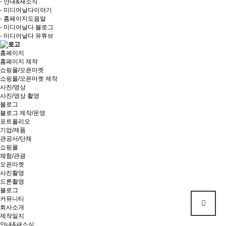
- 안내&새소식
- 미디어날다이야기
- 홈페이지도움말
- 미디어날다 블로그
- 미디어날다 유튜브
홈페이지
홈페이지 제작
쇼핑몰/오픈마켓
쇼핑몰/오픈마켓 제작
사진/영상
사진/영상 촬영
블로그
블로그 제작/운영
포트폴리오
기업/제품
관공서/단체
쇼핑몰
체험/관광
오픈마켓
사진촬영
드론촬영
블로그
커뮤니티
회사소개
제작일지
안내&새소식