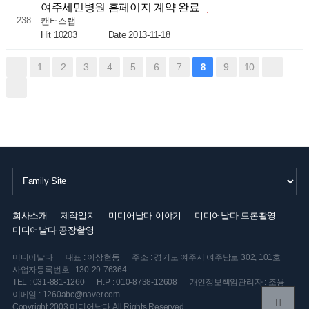
여주세민병원 홈페이지 계약 완료
238
캔버스랩
Hit 10203
Date 2013-11-18
1
2
3
4
5
6
7
9
10
8
회사소개
제작일지
미디어날다 이야기
미디어날다 드론촬영
미디어날다 공장촬영
미디어날다
대표 : 이상현동
주소 : 경기도 여주시 여주남로 302, 101호
사업자등록번호 : 130-29-76364
TEL : 031-881-1260
H.P : 010-8738-12608
개인정보책임관리자 : 조용
이메일 : 1260abc@naver.com
Copyright 2003 미디어날다 All Rights Reserved.