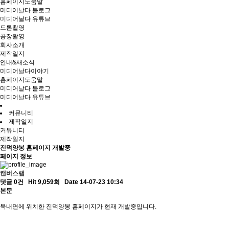
홈페이지도움말
미디어날다 블로그
미디어날다 유튜브
드론촬영
공장촬영
회사소개
제작일지
안내&새소식
미디어날다이야기
홈페이지도움말
미디어날다 블로그
미디어날다 유튜브
커뮤니티
제작일지
커뮤니티
제작일지
진덕양봉 홈페이지 개발중
페이지 정보
캔버스랩
댓글 0건
Hit 9,059회
Date 14-07-23 10:34
본문
북내면에 위치한 진덕양봉 홈페이지가 현재 개발중입니다.