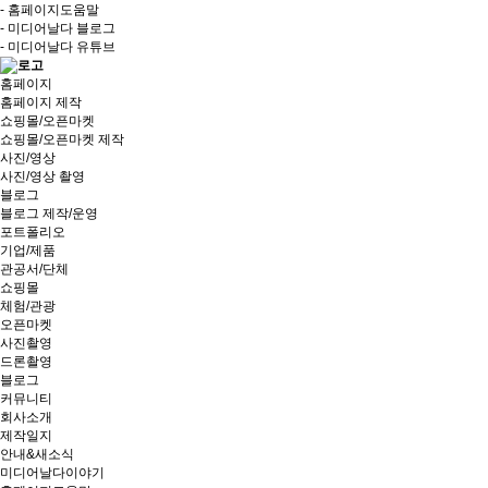
- 홈페이지도움말
- 미디어날다 블로그
- 미디어날다 유튜브
홈페이지
홈페이지 제작
쇼핑몰/오픈마켓
쇼핑몰/오픈마켓 제작
사진/영상
사진/영상 촬영
블로그
블로그 제작/운영
포트폴리오
기업/제품
관공서/단체
쇼핑몰
체험/관광
오픈마켓
사진촬영
드론촬영
블로그
커뮤니티
회사소개
제작일지
안내&새소식
미디어날다이야기